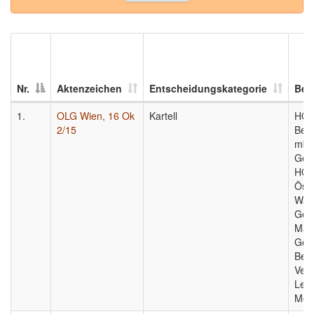
Nr.
Aktenzeichen
Entscheidungskategorie
Bete
1.
OLG Wien, 16 Ok
Kartell
HO
2/15
Bete
mbH
Ges
HOL
Öste
War
Gese
Max
Gese
Bete
Ver
Lebe
Molk