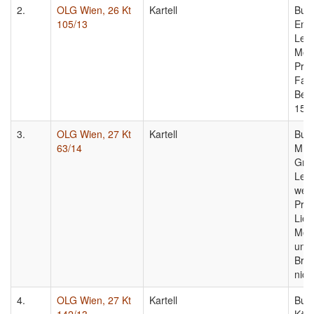
2.
OLG Wien, 26 Kt
Kartell
Bun
105/13
Emm
Lebe
Molk
Pre
Fass
Besc
15/
3.
OLG Wien, 27 Kt
Kartell
Bun
63/14
MPR
Gmb
Lebe
wett
Pre
Lief
Molk
und 
Brau
nich
4.
OLG Wien, 27 Kt
Kartell
Bun