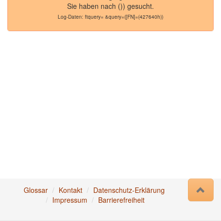
Sie haben nach
())
gesucht.
Log-Daten:
ftquery= &query=([FN]=(427640h))
Glossar
Kontakt
Datenschutz-Erklärung
Impressum
Barrierefreiheit