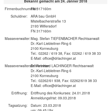
Bekannt gemacht am 24. Jänner 2018
Firmenbuchnummer:
FN 317160m
Schuldner:
ARA bau GmbH
Mistelbacherstraße 13
2193 Wilfersdorf
FN 317160m
Masseverwalter:
Mag. Stefan TIEFENBACHER Rechtsanwalt
Dr.-Karl-Liebleitner-Ring 6
2100 Korneuburg
Tel.: 02262 / 619 38, Fax: 02262 / 619 38 33
E-Mail: office@drlachinger.at
Masseverwalterstellvertreter:
Dr. Reinhard LACHINGER Rechtsanwalt
Dr.-Karl-Liebleitner-Ring 6
2100 Korneuburg
Tel.: 02262/61 938, Fax: 02262/619 38 33
E-Mail: office@drlachinger.at
Eröffnung:
Eröffnung des Konkurses: 24.01.2018
Anmeldungsfrist: 09.03.2018
Tagsatzung:
Datum: 23.03.2018
um: 09.45 Uhr