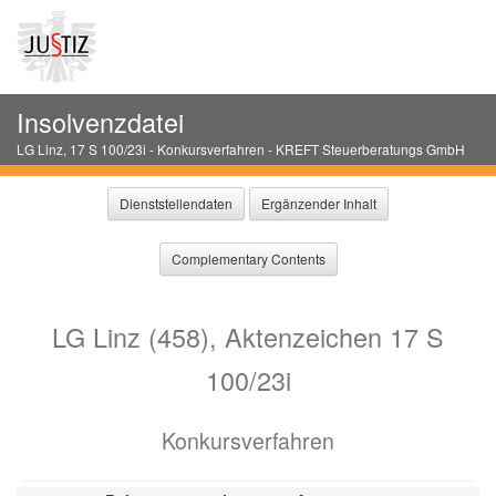
Insolvenzdatei
LG Linz
,
17 S 100/23i
-
Konkursverfahren
-
KREFT Steuerberatungs GmbH
Dienststellendaten
Ergänzender Inhalt
Complementary Contents
LG Linz (458), Aktenzeichen 17 S
100/23i
Konkursverfahren