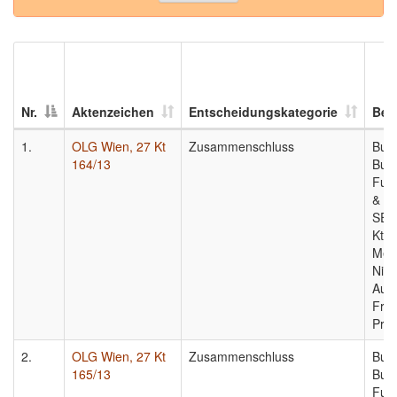
Nr.
Aktenzeichen
Entscheidungskategorie
Bete
1.
OLG Wien, 27 Kt
Zusammenschluss
Bund
164/13
Bun
Fun
& Co
SE, 
Kt 1
Med
Nich
Aufl
Frau
Prog
2.
OLG Wien, 27 Kt
Zusammenschluss
Bund
165/13
Bun
Fun