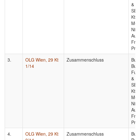
& Co
SE, 
Kt 1
Med
Nich
Aufl
Frau
Prog
3.
OLG Wien, 29 Kt
Zusammenschluss
Bund
1/14
Bun
Fun
& Co
SE, 
Kt 1
Med
Nich
Aufl
Frau
Prog
4.
OLG Wien, 29 Kt
Zusammenschluss
Bund