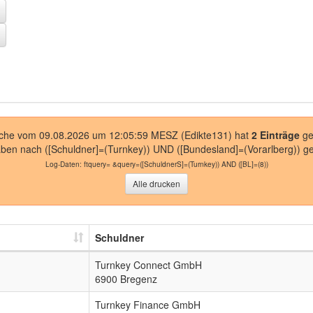
uche vom 09.08.2026 um 12:05:59 MESZ (Edikte131) hat
2 Einträge
ge
aben nach
([Schuldner]=(Turnkey)) UND ([Bundesland]=(Vorarlberg))
ge
Log-Daten:
ftquery= &query=([SchuldnerS]=(Turnkey)) AND ([BL]=(8))
Alle drucken
Schuldner
Turnkey Connect GmbH
6900 Bregenz
Turnkey Finance GmbH