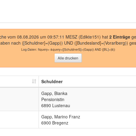
uche vom 08.08.2026 um 09:57:11 MESZ (Edikte151) hat
2 Einträge
ge
haben nach
([Schuldner]=(Gapp)) UND ([Bundesland]=(Vorarlberg))
ges
Log-Daten:
ftquery= &query=([SchuldnerS]=(Gapp)) AND ([BL]=(8))
Alle drucken
Schuldner
Gapp, Bianka
Pensionistin
6890 Lustenau
Gapp, Marino Franz
6900 Bregenz