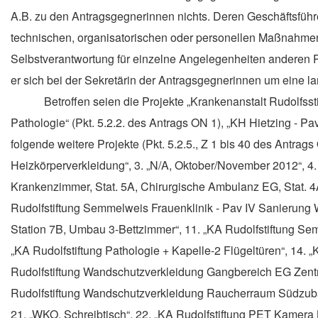
A.B.
zu den Antragsgegnerinnen nichts. Deren Geschäftsführe
technischen, organisatorischen oder personellen Maßnahmen 
Selbstverantwortung für einzelne Angelegenheiten anderen Pe
er sich bei der Sekretärin der Antragsgegnerinnen um eine la
Betroffen seien die Projekte „Krankenanstalt Rudolfssti
Pathologie“ (Pkt. 5.2.2. des Antrags ON 1), „KH Hietzing - Pa
folgende weitere Projekte (Pkt. 5.2.5., Z 1 bis 40 des Antrags 
Heizkörperverkleidung“, 3. „N/A, Oktober/November 2012“, 4
Krankenzimmer, Stat. 5A, Chirurgische Ambulanz EG, Stat. 4A
Rudolfstiftung Semmelweis Frauenklinik - Pav IV Sanierung We
Station 7B, Umbau 3-Bettzimmer“, 11. „KA Rudolfstiftung Se
„KA Rudolfstiftung Pathologie + Kapelle-2 Flügeltüren“, 14
Rudolfstiftung Wandschutzverkleidung Gangbereich EG Zentralr
Rudolfstiftung Wandschutzverkleidung Raucherraum Südzubau“
21. „WKO, Schreibtisch“, 22. „KA Rudolfstiftung PET Kamera B