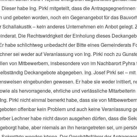
 Dieser habe Ing. Pirkl mitgeteilt, dass die Antragsgegnerinne
hen und gebeten worden, noch ein Gegenangebot für das Bauvo
Schallakustik – kein anderes Unternehmen ein Anbot gelegt. Zu
inderat. Die Rechtswidrigkeit der Einholung dieses Deckangebo
n. Er habe schlichtweg unbedacht der Bitte eines Gemeinderats F
ner sei weder auf Veranlassung von Ing. Pirkl noch zu Gunsten
ällen von Mitbewerbern, insbesondere vo
n
im Nachbarort Pyhra 
selbständig Deckangebote abgegeben. Ing. Josef Pirkl sei – 
ltensweisen eingebunden gewesen. Er habe sie weder initiiert,
sowie als hervorragende, ehrliche und verlässliche Mitarbeiter
ng. Pirkl nicht einmal bemerkt habe, dass sie von Mitbewerber
boten offenbar kein Problem und auch keine Veranlassung ges
werber Lechner habe nicht davon ausgehen dürfen, dass die Sekr
sgeborgt habe, aber niemals an ihn herangetreten sei, um pers
e Sekretärin wenden könne. Der Geschäftsführer
der Antragsge