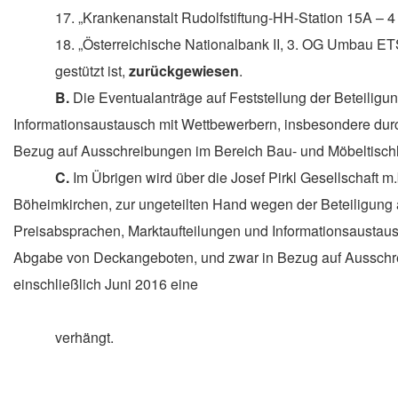
17. „Krankenanstalt Rudolfstiftung-HH-Station 15A – 4
18. „Österreichische Nationalbank II, 3. OG Umbau ET
gestützt ist,
zurückgewiesen
.
B.
Die Eventualanträge auf Feststellung der Beteiligu
Informationsaustausch mit Wettbewerbern, insbesondere du
Bezug auf Ausschreibungen im Bereich Bau- und Möbeltischl
C.
Im Übrigen wird über die Josef Pirkl Gesellschaft 
Böheimkirchen, zur ungeteilten Hand wegen der Beteiligung a
Prei
s
absprachen, Marktaufteilungen und Informationsaustau
Abgabe von Deckangeboten, und zwar in Bezug auf Ausschrei
einschließlich Juni 2016 eine
verhängt.