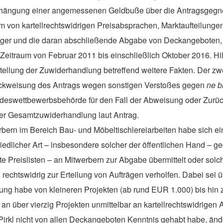
rhängung einer angemessenen Geldbuße über die Antragsgegner
m von kartellrechtswidrigen Preisabsprachen, Marktaufteilunge
nger und die daran abschließende Abgabe von Deckangeboten,
 Zeitraum von Februar 2011 bis einschließlich Oktober 2016. H
ellung der Zuwiderhandlung betreffend weitere Fakten. Der zweit
Zurückweisung des Antrags wegen
sonstigen
Verstoßes gegen
ne b
ndeswettbewerbsbehörde
für den Fall der Abweisung oder Zurü
der Gesamtzuwiderhandlung laut Antrag.
rbern
im Bereich Bau- und Möbeltischlereiarbeiten habe sich e
edlicher Art – insbesondere solcher der öffentlichen Hand – g
erte Preislisten – an Mitwerbern zur Abgabe übermittelt oder so
 rechtswidrig zur Erteilung von Aufträgen verholfen. Dabei sei
ng habe von kleineren Projekten (ab rund EUR 1.000) bis hin 
n über vierzig Projekten unmittelbar an kartellrechtswidrigen
Pirkl nicht von allen Deckangeboten Kenntnis gehabt habe, änd