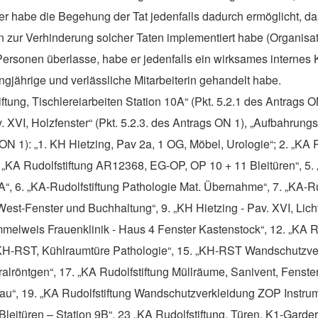
r habe die Begehung der Tat jedenfalls dadurch ermöglicht, da
zur Verhinderung solcher Taten implementiert habe (Organisat
rsonen überlasse, habe er jedenfalls ein wirksames internes K
ngjährige und verlässliche Mitarbeiterin gehandelt habe.
ftung, Tischlereiarbeiten Station 10A“ (Pkt. 5.2.1 des Antrags O
v. XVI, Holzfenster“ (Pkt. 5.2.3. des Antrags ON 1), „Aufbahrun
ON 1): „
1. KH Hietzing, Pav 2a, 1 OG,
Möbel, Urologie“; 2. „KA R
. „KA Rudolfstiftung AR12368, EG-OP, OP 10 + 11 Bleitüren“, 5
“, 6. „KA-Rudolfstiftung Pathologie Mat. Übernahme“, 7. „KA-Ru
st-Fenster und Buchhaltung“, 9. „KH Hietzing - Pav. XVI, Lichts
mmelweis Frauenklinik - Haus 4 Fenster Kastenstock“, 12. „KA 
. „KH-RST, Kühlraumtüre Pathologie“, 15. „KH-RST Wandschutzve
öntgen“, 17. „KA Rudolfstiftung Müllräume, Sanivent, Fensterbr
, 19. „KA Rudolfstiftung Wandschutzverkleidung ZOP Instrumen
leitüren – Station 9B“, 23 „KA Rudolfstiftung, Türen, K1-Garde