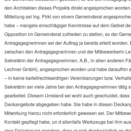
den Architekten dieses Projekts direkt angesprochen worden.
Mitteilung sei Ing. Pirkl von einem Gemeinderat angesproc
habe – mangels einschlägiger Kenntnisse auf dem Gebiet der 
Opposition im Gemeinderat zufrieden zu stellen, so der Geme
Antragsgegnerinnen sei der Auftrag ja bereits erteilt worde
zwischen den Antragsgegnerinnen und der Mitbewerberin Lech
Sekretärin der Antragsgegnerinnen,
A.B.
, in allen anderen F
Lechner GmbH)
, angesprochen worden und habe daraufhin 
– in keine kartellrechtswidrigen Vereinbarungen bzw. Verha
Sekretärin sei viele Jahre bei den Antragsgegnerinnen tätig 
gearbeitet. Diesem Umstand sei wohl auch geschuldet, dass I
Deckangebote abgegeben habe. Sie habe in diesen Deckange
Mitwirkung hierzu nicht erforderlich gewesen sei. Der Mitbe
Kontakt gepflegt habe, un d allenfalls Werkzeuge bei ihm au
eine Delegierung gegeben, dass
er
sich diesbezüglich an di