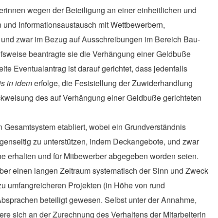
innen wegen der Beteiligung an einer einheitlichen und
n und Informationsaustausch mit Wettbewerbern,
 und zwar im Bezug auf Ausschreibungen im Bereich Bau-
ilfsweise beantragte sie die Verhängung einer Geldbuße
e Eventualantrag ist darauf gerichtet, dass jedenfalls
is in idem
erfolge, die Feststellung der Zuwiderhandlung
ckweisung des auf Verhängung einer Geldbuße gerichteten
in Gesamt
system etabliert, wobei ein Grundverständnis
egenseitig zu unterstützen, indem Deckangebote, und zwar
lche erhalten und für Mitbewerber abgegeben worden seien.
 über einen langen Zeitraum systematisch der Sinn und Zweck
zu umfangreicheren Projekten (in Höhe von rund
 Absprachen beteiligt gewesen. Selbst unter der Annahme,
ere sich an der Zurechnung des Verhaltens der Mitarbeiterin