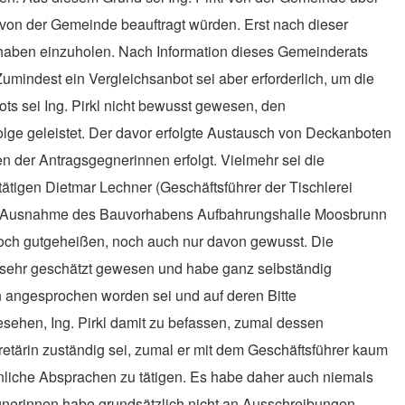
n von der Gemeinde beauftragt würden. Erst nach dieser
rhaben einzuholen. Nach Information dieses Gemeinderats
mindest ein Vergleichsanbot sei aber erforderlich, um die
ts sei Ing. Pirkl nicht bewusst gewesen, den
olge geleistet. Der davor erfolgte Austausch von Deckanboten
 der Antragsgegnerinnen erfolgt. Vielmehr sei die
tätigen Dietmar Lechner
(Geschäftsführer der Tischlerei
mit Ausnahme des Bauvorhabens Aufbahrungshalle Moosbrunn
 noch gutgeheißen, noch auch nur davon gewusst. Die
in sehr geschätzt gewesen und habe ganz selbständig
n angesprochen worden sei und auf deren Bitte
ehen, Ing. Pirkl damit zu befassen, zumal dessen
etärin zuständig sei, zumal er mit dem Geschäftsführer kaum
önliche Absprachen zu tätigen. Es habe daher auch niemals
gnerinnen
habe grundsätzlich nicht an Ausschreibungen