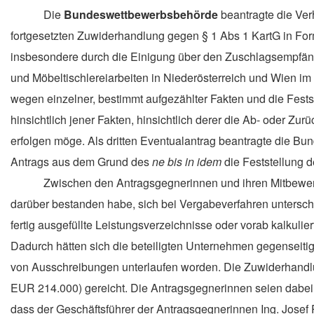
Die
Bundeswettbewerbsbehörde
beantragte die Ve
fortgesetzten Zuwiderhandlung gegen § 1 Abs 1 KartG in For
insbesondere durch die Einigung über den Zuschlagsempfä
und Möbeltischlereiarbeiten in Niederösterreich und Wien im
wegen einzelner, bestimmt aufgezählter Fakten und die Festst
hinsichtlich jener Fakten, hinsichtlich derer die Ab- oder 
erfolgen möge. Als dritten Eventualantrag beantragte
die Bu
Antrags aus dem Grund
des
ne bis in idem
die Feststellung 
Zwischen den Antragsgegnerinnen und
ihre
n
Mitbewe
darüber bestanden habe, sich bei Vergabeverfahren unterschi
fertig ausgefüllte Leistungsverzeichnisse oder vorab kalkuli
Dadurch hätten sich die beteiligten Unternehmen gegenseitig
von Ausschreibungen unterlaufen worden. Die Zuwiderhandlu
EUR 214.000) gereicht. Die Antragsgegnerinnen seien dabei a
dass der Geschäftsführer der Antragsgegnerinnen Ing. Josef 