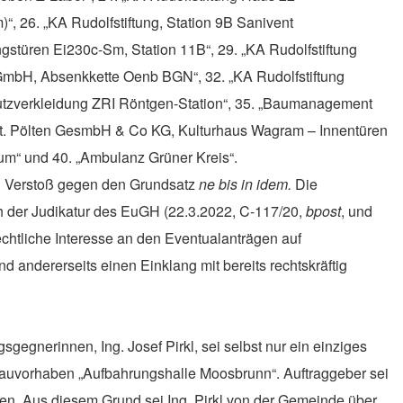
, 26. „KA Rudolfstiftung, Station 9B Sanivent
gstüren Ei230c-Sm, Station 11B“, 29. „KA Rudolfstiftung
 GmbH, Absenkkette Oenb BGN“, 32. „KA Rudolfstiftung
chutzverkleidung ZRI Röntgen-Station“, 35. „Baumanagement
n St. Pölten GesmbH & Co KG, Kulturhaus Wagram – Innentüren
m“ und 40. „Ambulanz Grüner Kreis“.
n Verstoß gegen d
en Grundsatz
ne bis in idem
.
Die
h der Judikatur des EuGH
(22.3.2022, C-117/20,
bpost
, und
echtliche Interesse an den Eventualanträgen auf
 andererseits einen Einklang mit bereits rechtskräftig
sgegnerinnen, Ing. Josef Pirkl, sei selbst nur ein einziges
 Bauvorhaben „Aufbahrungshalle Moosbrunn“. Auftraggeber sei
en. Aus diesem Grund sei Ing. Pirkl von der Gemeinde über