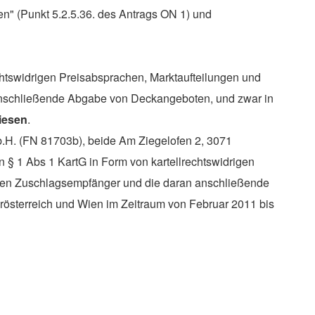
en" (Punkt 5.2.5.36. des Antrags ON 1) und
htswidrigen Prei
s
absprachen, Marktaufteilungen und
anschließende Abgabe von Deckangeboten, und zwar in
iesen
.
.b.H. (FN 81703b), beide Am Ziegelofen 2, 3071
 § 1 Abs 1 KartG in Form von kartellrechtswidrigen
 den Zuschlagsempfänger und die daran anschließende
österreich und Wien im Zeitraum von Februar 2011 bis