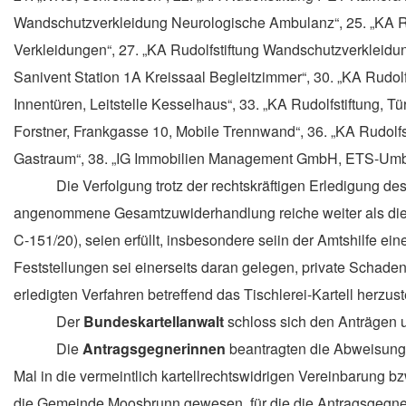
Wandschutzverkleidung Neurologische Ambulanz“, 25. „KA Rud
Verkleidungen“, 27. „KA Rudolfstiftung Wandschutzverkleidun
Sanivent Station 1A Kreissaal Begleitzimmer“, 30. „KA Rudo
Innentüren, Leitstelle Kesselhaus“, 33. „KA Rudolfstiftung,
Forstner, Frankgasse 10, Mobile Trennwand“, 36. „KA Rudolf
Gastraum“, 38. „IG Immobilien Management GmbH, ETS-Umba
Die Verfolgung trotz der rechtskräftigen Erledigung 
angenommene Gesamtzuwiderhandlung reiche weiter als die
C-151/20),
seien erfüllt,
insbesondere sei
i
n der Amtshilfe ein
Feststellungen sei
einerseits
daran gelegen, private Schadene
erledigten Verfahren betreffend das Tischlerei-Kartell herzust
Der
Bundeskartellanwalt
schloss sich den Anträgen u
Die
Antragsgegnerinnen
beantragten die Abweisung
Mal in die vermeintlich kartellrechtswidrigen Vereinbarung
die Gemeinde Moosbrunn gewesen, für die die Antragsgegneri