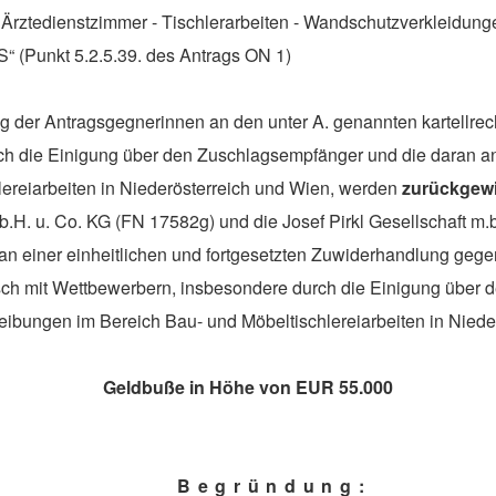
 Ärztedienstzimmer - Tischlerarbeiten - Wandschutzverkleidung
S“ (Punkt 5.2.5.39. des Antrags ON 1)
ng der Antragsgegnerinnen an den unter A. genannten kartellrec
rch die Einigung über den Zuschlagsempfänger und die daran 
ereiarbeiten in Niederösterreich und Wien, werden
zurückgew
m.b.H. u. Co. KG (FN 17582g) und die Josef Pirkl Gesellschaft m
n einer einheitlichen und fortgesetzten Zuwiderhandlung gegen
sch mit Wettbewerbern, insbesondere durch die Einigung über
bungen im Bereich Bau- und Möbeltischlereiarbeiten in Nieder
Geldbuße in Höhe von EUR 55.000
Begründung: