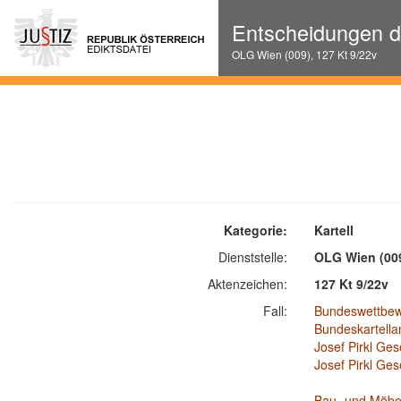
Entscheidungen de
OLG Wien (009), 127 Kt 9/22v
Kategorie:
Kartell
Dienststelle:
OLG Wien (00
Aktenzeichen:
127 Kt 9/22v
Fall:
Bundeswettbe
Bundeskartella
Josef Pirkl Ges
Josef Pirkl Ges
Bau- und Möbel