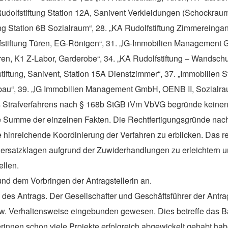
olfstiftung Station 12A, Sanivent Verkleidungen (Schockraum)“
g Station 6B Sozialraum“, 28. „KA Rudolfstiftung Zimmereingan
lfstiftung Türen, EG-Röntgen“, 31. „IG-Immobilien Management
 Türen, K1 Z-Labor, Garderobe“, 34. „KA Rudolfstiftung – Wands
stiftung, Sanivent, Station 15A Dienstzimmer“, 37. „Immobilie
u“, 39. „IG Immobilien Management GmbH, OENB II, Sozialrau
des Strafverfahrens nach § 168b StGB iVm VbVG begründe keine
 Summe der einzelnen Fakten. Die Rechtfertigungsgründe nac
e hinreichende Koordinierung der Verfahren zu erblicken. Das r
rsatzklagen aufgrund der Zuwiderhandlungen zu erleichtern und
ellen.
nd dem Vorbringen der Antragstellerin an.
 des Antrags. Der
Gesellschafter
und
Geschäftsführer
der Antrag
 bzw. Verhaltensweise eingebunden gewesen. Dies betreffe das
nnen schon viele Projekte erfolgreich abgewickelt gehabt hab