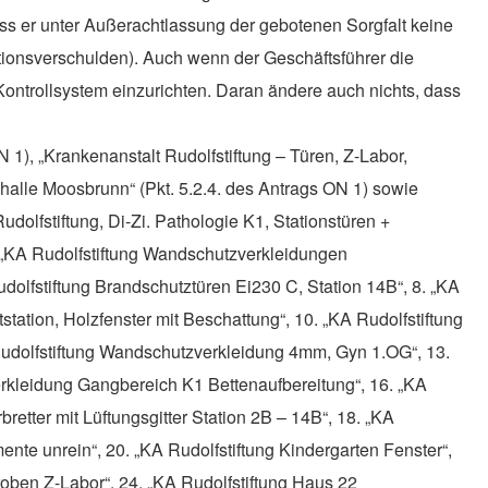
ss er unter Außerachtlassung der gebotenen Sorgfalt keine
ionsverschulden). Auch wenn der Geschäftsführer die
ontrollsystem einzurichten. Daran ändere auch nichts, dass
N 1), „Krankenanstalt Rudolfstiftung – Türen, Z-Labor,
gshalle Moosbrunn“ (Pkt. 5.2.4. des Antrags ON 1) sowie
udolfstiftung, Di-Zi. Pathologie K1, Stationstüren +
. „KA Rudolfstiftung Wandschutzverkleidungen
dolfstiftung Brandschutztüren Ei230 C, Station 14B“, 8. „KA
tation, Holzfenster mit Beschattung“, 10. „KA Rudolfstiftung
Rudolfstiftung Wandschutzverkleidung 4mm, Gyn 1.OG“, 13.
rkleidung Gangbereich K1 Bettenaufbereitung“, 16. „KA
etter mit Lüftungsgitter Station 2B – 14B“, 18. „KA
te unrein“, 20. „KA Rudolfstiftung Kindergarten Fenster“,
roben Z-Labor“, 24. „KA Rudolfstiftung Haus 22